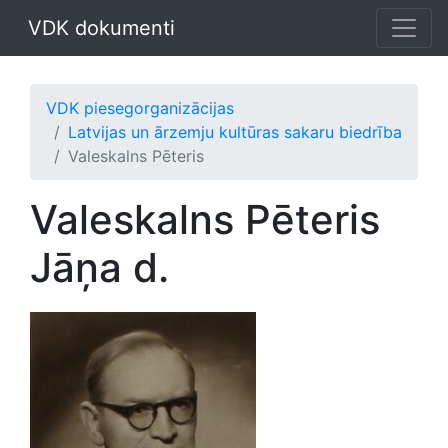
VDK dokumenti
VDK piesegorganizācijas
Latvijas un ārzemju kultūras sakaru biedrība
Valeskalns Pēteris
Valeskalns Pēteris
Jāņa d.