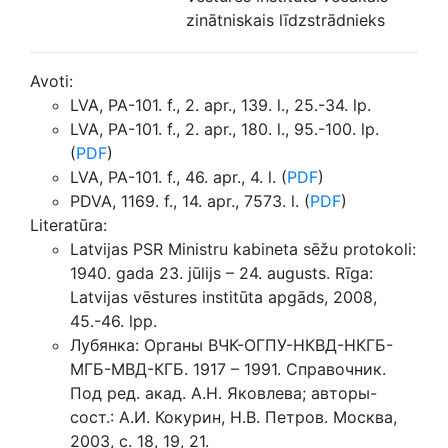
zinātniskais līdzstrādnieks
Avoti:
LVA, PA-101. f., 2. apr., 139. l., 25.-34. lp.
LVA, PA-101. f., 2. apr., 180. l., 95.-100. lp.
(
PDF
)
LVA, PA-101. f., 46. apr., 4. l. (
PDF
)
PDVA, 1169. f., 14. apr., 7573. l. (
PDF
)
Literatūra:
Latvijas PSR Ministru kabineta sēžu protokoli:
1940. gada 23. jūlijs – 24. augusts. Rīga:
Latvijas vēstures institūta apgāds, 2008,
45.-46. lpp.
Лубянка: Органы ВЧК-ОГПУ-НКВД-НКГБ-
МГБ-МВД-КГБ. 1917 – 1991. Справочник.
Под ред. акад. А.Н. Яковлева; авторы-
сост.: А.И. Кокурин, Н.В. Петров. Москва,
2003, c. 18, 19, 21.