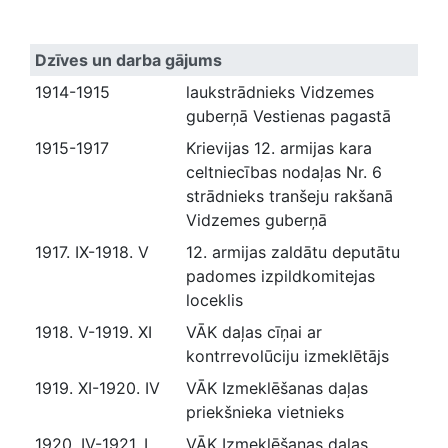
Dzīves un darba gājums
1914-1915
laukstrādnieks Vidzemes
guberņā Vestienas pagastā
1915-1917
Krievijas 12. armijas kara
celtniecības nodaļas Nr. 6
strādnieks tranšeju rakšanā
Vidzemes guberņā
1917. IX-1918. V
12. armijas zaldātu deputātu
padomes izpildkomitejas
loceklis
1918. V-1919. XI
VĀK daļas cīņai ar
kontrrevolūciju izmeklētājs
1919. XI-1920. IV
VĀK Izmeklēšanas daļas
priekšnieka vietnieks
1920. IV-1921. I
VĀK Izmeklēšanas daļas