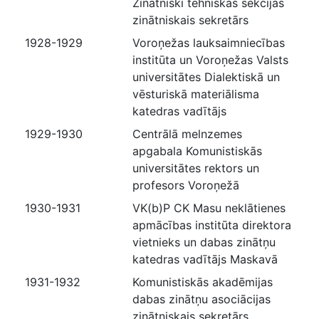
Zinātniski tehniskās sekcijas
zinātniskais sekretārs
1928-1929
Voroņežas lauksaimniecības
institūta un Voroņežas Valsts
universitātes Dialektiskā un
vēsturiskā materiālisma
katedras vadītājs
1929-1930
Centrālā melnzemes
apgabala Komunistiskās
universitātes rektors un
profesors Voroņežā
1930-1931
VK(b)P CK Masu neklātienes
apmācības institūta direktora
vietnieks un dabas zinātņu
katedras vadītājs Maskavā
1931-1932
Komunistiskās akadēmijas
dabas zinātņu asociācijas
zinātniskais sekretārs