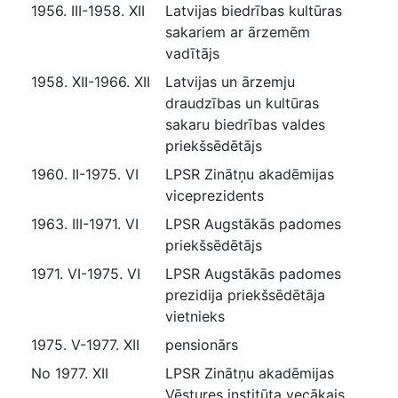
1956. III-1958. XII
Latvijas biedrības kultūras
sakariem ar ārzemēm
vadītājs
1958. XII-1966. XII
Latvijas un ārzemju
draudzības un kultūras
sakaru biedrības valdes
priekšsēdētājs
1960. II-1975. VI
LPSR Zinātņu akadēmijas
viceprezidents
1963. III-1971. VI
LPSR Augstākās padomes
priekšsēdētājs
1971. VI-1975. VI
LPSR Augstākās padomes
prezidija priekšsēdētāja
vietnieks
1975. V-1977. XII
pensionārs
No 1977. XII
LPSR Zinātņu akadēmijas
Vēstures institūta vecākais