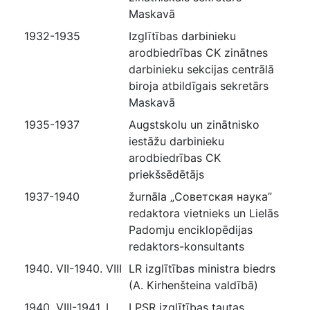
Maskavā
1932-1935
Izglītības darbinieku
arodbiedrības CK zinātnes
darbinieku sekcijas centrālā
biroja atbildīgais sekretārs
Maskavā
1935-1937
Augstskolu un zinātnisko
iestāžu darbinieku
arodbiedrības CK
priekšsēdētājs
1937-1940
žurnāla „Советская наука”
redaktora vietnieks un Lielās
Padomju enciklopēdijas
redaktors-konsultants
1940. VII-1940. VIII
LR izglītības ministra biedrs
(A. Kirhenšteina valdībā)
1940. VIII-1941. I
LPSR izglītības tautas