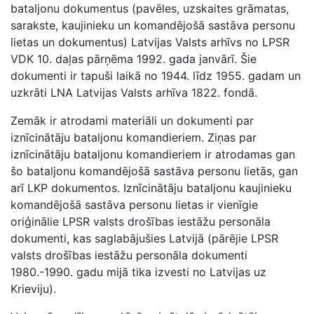
bataljonu dokumentus (pavēles, uzskaites grāmatas,
sarakste, kaujinieku un komandējošā sastāva personu
lietas un dokumentus) Latvijas Valsts arhīvs no LPSR
VDK 10. daļas pārņēma 1992. gada janvārī. Šie
dokumenti ir tapuši laikā no 1944. līdz 1955. gadam un
uzkrāti LNA Latvijas Valsts arhīva 1822. fondā.
Zemāk ir atrodami materiāli un dokumenti par
iznīcinātāju bataljonu komandieriem. Ziņas par
iznīcinātāju bataljonu komandieriem ir atrodamas gan
šo bataljonu komandējošā sastāva personu lietās, gan
arī LKP dokumentos. Iznīcinātāju bataljonu kaujinieku
komandējošā sastāva personu lietas ir vienīgie
oriģinālie LPSR valsts drošības iestāžu personāla
dokumenti, kas saglabājušies Latvijā (pārējie LPSR
valsts drošības iestāžu personāla dokumenti
1980.-1990. gadu mijā tika izvesti no Latvijas uz
Krieviju).