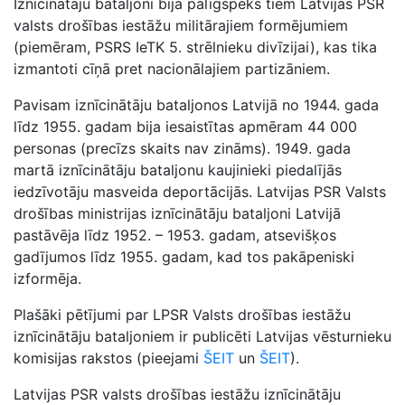
Iznīcinātāju bataljoni bija palīgspēks tiem Latvijas PSR
valsts drošības iestāžu militārajiem formējumiem
(piemēram, PSRS IeTK 5. strēlnieku divīzijai), kas tika
izmantoti cīņā pret nacionālajiem partizāniem.
Pavisam iznīcinātāju bataljonos Latvijā no 1944. gada
līdz 1955. gadam bija iesaistītas apmēram 44 000
personas (precīzs skaits nav zināms). 1949. gada
martā iznīcinātāju bataljonu kaujinieki piedalījās
iedzīvotāju masveida deportācijās. Latvijas PSR Valsts
drošības ministrijas iznīcinātāju bataljoni Latvijā
pastāvēja līdz 1952. – 1953. gadam, atsevišķos
gadījumos līdz 1955. gadam, kad tos pakāpeniski
izformēja.
Plašāki pētījumi par LPSR Valsts drošības iestāžu
iznīcinātāju bataljoniem ir publicēti Latvijas vēsturnieku
komisijas rakstos (pieejami
ŠEIT
un
ŠEIT
).
Latvijas PSR valsts drošības iestāžu iznīcinātāju