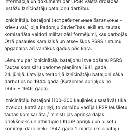
informācija un dokumenti par LPSR Valsts drošības
iestāžu Iznīcinātāju bataljonu darbību.
Iznīcinātāju bataljoni (истребительные батальоны –
krievu val.) bija Padomju Savienības Iekšlietu tautas
komisariāta veidoti militarizēti formējumi, kas darbojās
Otrā pasaules kara laikā un atsevišķos PSRS rietumu
apgabalos arī vairākus gadus pēc kara.
Lēmumu par iznīcinātāju bataljonu izveidošanu PSRS
Tautas komisāru padome pieņēma 1941. gada
24. jūnijā. Latvijas teritorijā iznīcinātāju bataljoni sāka
darboties no 1944. gada (Kurzemes apriņķos no
1945. – 1946. gada).
Iznīcinātāju bataljoni (100–200 kaujinieku sastāvā) tika
izveidoti katrā apriņķī, to darbību vadīja LPSR Iekšlietu
tautas komisariāta / ministrijas apriņķa daļas
priekšnieks un atbildīgie LK(b)P apriņķu un pilsētu
komiteju darbinieki. 1947. gada 1. martā iznīcinātāju