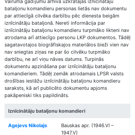
Vairumā gadījumu arhīvā uzkrātajās iznīcinātāju
bataljonu komandieru personas lietās nav dokumentu
par attiecīgā cilvēka darbību pēc dienesta beigām
iznīcinātāju bataljonā. Nereti informācija par
iznīcinātāju bataljonu komandieru turpmāko likteni nav
atrodama arī attiecīgo personu LKP dokumentos. Tādēļ
sagatavotajos biogrāfiskajos materiālos bieži vien nav
nav sniegtas ziņas ne par šo cilvēku turpmāko
darbību, ne arī viņu nāves datums. Turpinās
dokumentu apzināšana par iznīcinātāju bataljonu
komandieriem. Tādēļ zemāk atrodamais LPSR valsts
drošības iestāžu iznīcinātāju bataljonu komandieru
saraksts, kā arī publicēto dokumentu apjoms
pakāpeniski tiks papildināts.
Iznīcinātāju bataljonu komandieri
Agejevs Nikolajs
Bauskas apr. (1946.VI –
1947.V)