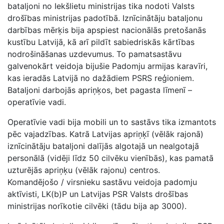
bataljoni no Iekšlietu ministrijas tika nodoti Valsts
drošības ministrijas padotībā. Iznīcinātāju bataljonu
darbības mērķis bija apspiest nacionālās pretošanās
kustību Latvijā, kā arī pildīt sabiedriskās kārtības
nodrošināšanas uzdevumus. To pamatsastāvu
galvenokārt veidoja bijušie Padomju armijas karavīri,
kas ieradās Latvijā no dažādiem PSRS reģioniem.
Bataljoni darbojās apriņķos, bet pagasta līmenī –
operatīvie vadi.
Operatīvie vadi bija mobili un to sastāvs tika izmantots
pēc vajadzības. Katrā Latvijas apriņķī (vēlāk rajonā)
iznīcinātāju bataljoni dalījās algotajā un nealgotajā
personālā (vidēji līdz 50 cilvēku vienībās), kas pamatā
uzturējās apriņķu (vēlāk rajonu) centros.
Komandējošo / virsnieku sastāvu veidoja padomju
aktīvisti, LK(b)P un Latvijas PSR Valsts drošības
ministrijas norīkotie cilvēki (tādu bija ap 3000).