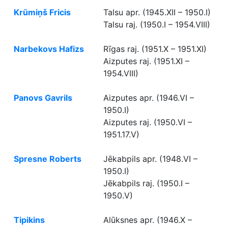
Krūmiņš Fricis
Talsu apr. (1945.XII – 1950.I)
Talsu raj. (1950.I – 1954.VIII)
Narbekovs Hafizs
Rīgas raj. (1951.X – 1951.XI)
Aizputes raj. (1951.XI –
1954.VIII)
Panovs Gavrils
Aizputes apr. (1946.VI –
1950.I)
Aizputes raj. (1950.VI –
1951.17.V)
Spresne Roberts
Jēkabpils apr. (1948.VI –
1950.I)
Jēkabpils raj. (1950.I –
1950.V)
Tipikins
Alūksnes apr. (1946.X –