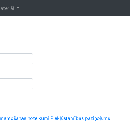
ateriāli
zmantošanas noteikumi
Piekļūstamības paziņojums