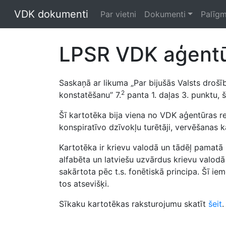
VDK dokumenti
Par vietni
Dokumenti
Palīgm
LPSR VDK aģentūr
Saskaņā ar likuma „Par bijušās Valsts dro
2
konstatēšanu” 7.
panta 1. daļas 3. punktu, 
Šī kartotēka bija viena no VDK aģentūras reģ
konspiratīvo dzīvokļu turētāji, vervēšanas 
Kartotēka ir krievu valodā un tādēļ pamatā i
alfabēta un latviešu uzvārdus krievu valodā
sakārtota pēc t.s. fonētiskā principa. Šī ieme
tos atsevišķi.
Sīkaku kartotēkas raksturojumu skatīt
šeit
.