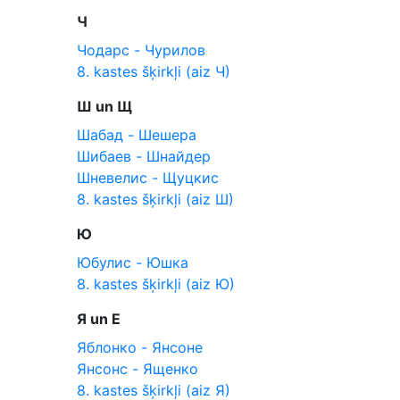
Ч
Чодарс - Чурилов
8. kastes šķirkļi (aiz Ч)
Ш un Щ
Шабад - Шешера
Шибаев - Шнайдер
Шневелис - Щуцкис
8. kastes šķirkļi (aiz Ш)
Ю
Юбулис - Юшка
8. kastes šķirkļi (aiz Ю)
Я un Е
Яблонко - Янсоне
Янсонс - Ященко
8. kastes šķirkļi (aiz Я)