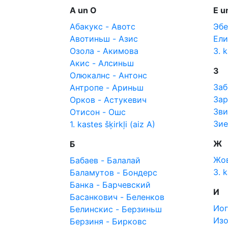
А un О
Е u
Абакукс - Авотс
Эбе
Авотиньш - Азис
Ели
Озола - Акимова
3. k
Акис - Алсиньш
З
Олюкалнс - Антонс
Заб
Антропе - Ариньш
Зар
Орков - Астукевич
Зви
Отисон - Ошс
Зие
1. kastes šķirkļi (aiz A)
Ж
Б
Жов
Бабаев - Балалай
3. k
Баламутов - Бондерс
Банка - Барчевский
И
Басанкович - Беленков
Иог
Белинскис - Берзиньш
Изо
Берзиня - Бирковс