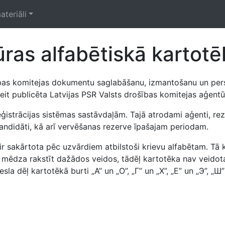
ateriāli
as alfabētiskā kartotē
šības komitejas dokumentu saglabāšanu, izmantošanu un pe
šeit publicēta Latvijas PSR Valsts drošības komitejas aģentū
istrācijas sistēmas sastāvdaļām. Tajā atrodami aģenti, rezid
kandidāti, kā arī vervēšanas rezerve īpašajam periodam.
r sakārtota pēc uzvārdiem atbilstoši krievu alfabētam. Tā k
 mēdza rakstīt dažādos veidos, tādēļ kartotēka nav veidota 
sla dēļ kartotēkā burti „А” un „О”, „Г” un „Х”, „Е” un „Э”, „Ш”