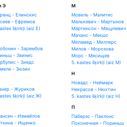
n Э
М
ренц - Елинскис
Мовель - Малитис
сеев - Ефремов
Малькевич - Мартынов
astes šķirkļi (aiz Е)
Мартинсон - Мацулевич
Мачанс - Мекшс
Меламед - Миллерс
обонин - Зарембов
Милов - Морозова
иньш - Звинис
Морс - Мясищев
рбулис - Зиедс
5. kastes šķirkļi (aiz М)
меле - Зюзин
Н
Новадс - Неймарк
нер - Журиков
Некрасов - Нюхтин
astes šķirkļi (aiz Ж)
5. kastes šķirkļi (aiz Н)
П
ансен - Измайлов
Паберзс - Паклонс
ткина - Ищенко
Поконечная - Пориньш