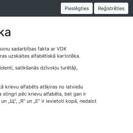
Pieslēgties
Reģistrēties
ka
rsonu sadarbības fakta ar VDK
ras uzskaites alfabētiskā kartotēka.
enti, satikšanās dzīvokļu turētāji,
ā krievu alfabēts atšķiras no latviešu
stingri pēc krievu alfabēta, bet gan ir
 un „Щ”, „Я” un „Е” ir ievietoti kopā, nedalot