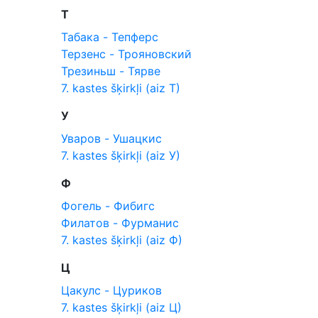
Т
Табака - Тепферс
Терзенс - Трояновский
Трезиньш - Тярве
7. kastes šķirkļi (aiz Т)
У
Уваров - Ушацкис
7. kastes šķirkļi (aiz У)
Ф
Фогель - Фибигс
Филатов - Фурманис
7. kastes šķirkļi (aiz Ф)
Ц
Цакулс - Цуриков
7. kastes šķirkļi (aiz Ц)