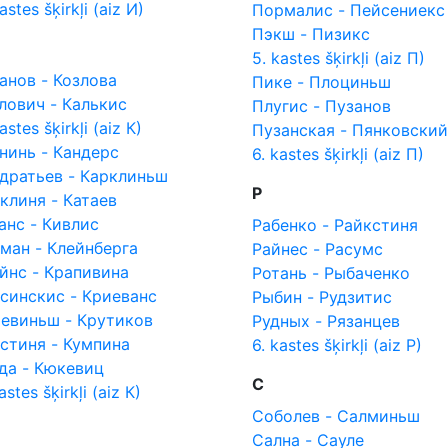
astes šķirkļi (aiz И)
Пормалис - Пейсениекс
Пэкш - Пизикс
5. kastes šķirkļi (aiz П)
анов - Козлова
Пике - Плоциньш
лович - Калькис
Плугис - Пузанов
astes šķirkļi (aiz К)
Пузанская - Пянковский
нинь - Кандерс
6. kastes šķirkļi (aiz П)
дратьев - Карклиньш
Р
клиня - Катаев
анс - Кивлис
Рабенко - Райкстиня
ман - Клейнберга
Райнес - Расумс
йнс - Крапивина
Ротань - Рыбаченко
синскис - Криеванс
Рыбин - Рудзитис
евиньш - Крутиков
Рудных - Рязанцев
стиня - Кумпина
6. kastes šķirkļi (aiz Р)
да - Кюкевиц
С
astes šķirkļi (aiz К)
Соболев - Салминьш
Сална - Сауле