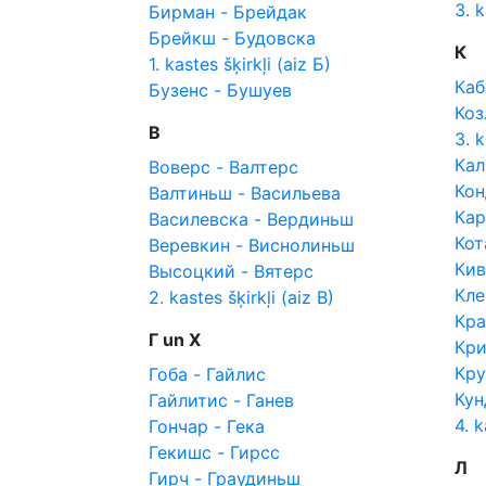
3. k
Бирман - Брейдак
Брейкш - Будовска
К
1. kastes šķirkļi (aiz Б)
Каб
Бузенс - Бушуев
Коз
В
3. k
Кал
Воверс - Валтерс
Кон
Валтиньш - Васильева
Кар
Василевска - Вердиньш
Кот
Веревкин - Виснолиньш
Кив
Высоцкий - Вятерс
Кле
2. kastes šķirkļi (aiz В)
Кра
Г un Х
Кри
Кру
Гоба - Гайлис
Кун
Гайлитис - Ганев
4. k
Гончар - Гека
Гекишс - Гирсс
Л
Гирч - Граудиньш