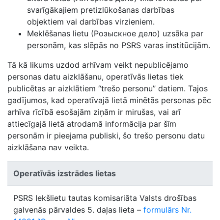
svarīgākajiem pretizlūkošanas darbības
objektiem vai darbības virzieniem.
Meklēšanas lietu (Pозыскное дело) uzsāka par
personām, kas slēpās no PSRS varas institūcijām.
Tā kā likums uzdod arhīvam veikt nepublicējamo
personas datu aizklāšanu, operatīvās lietas tiek
publicētas ar aizklātiem “trešo personu” datiem. Tajos
gadījumos, kad operatīvajā lietā minētās personas pēc
arhīva rīcībā esošajām ziņām ir mirušas, vai arī
attiecīgajā lietā atrodamā informācija par šīm
personām ir pieejama publiski, šo trešo personu datu
aizklāšana nav veikta.
Operatīvās izstrādes lietas
PSRS Iekšlietu tautas komisariāta Valsts drošības
galvenās pārvaldes 5. daļas lieta –
formulārs Nr.