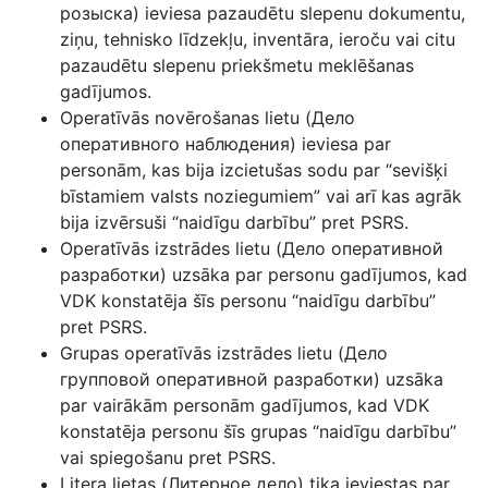
розыска) ieviesa pazaudētu slepenu dokumentu,
ziņu, tehnisko līdzekļu, inventāra, ieroču vai citu
pazaudētu slepenu priekšmetu meklēšanas
gadījumos.
Operatīvās novērošanas lietu (Дело
оперативного наблюдения) ieviesa par
personām, kas bija izcietušas sodu par “sevišķi
bīstamiem valsts noziegumiem” vai arī kas agrāk
bija izvērsuši “naidīgu darbību” pret PSRS.
Operatīvās izstrādes lietu (Дело оперативной
разработки) uzsāka par personu gadījumos, kad
VDK konstatēja šīs personu “naidīgu darbību”
pret PSRS.
Grupas operatīvās izstrādes lietu (Дело
групповой оперативной разработки) uzsāka
par vairākām personām gadījumos, kad VDK
konstatēja personu šīs grupas “naidīgu darbību”
vai spiegošanu pret PSRS.
Litera lietas (Литерное дело) tika ieviestas par