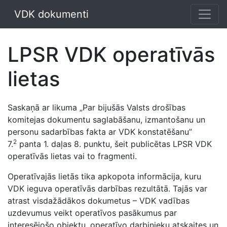
VDK dokumenti
LPSR VDK operatīvās
lietas
Saskaņā ar likuma „Par bijušās Valsts drošības
komitejas dokumentu saglabāšanu, izmantošanu un
personu sadarbības fakta ar VDK konstatēšanu”
2
7.
panta 1. daļas 8. punktu, šeit publicētas LPSR VDK
operatīvās lietas vai to fragmenti.
Operatīvajās lietās tika apkopota informācija, kuru
VDK ieguva operatīvās darbības rezultātā. Tajās var
atrast visdažādākos dokumetus – VDK vadības
uzdevumus veikt operatīvos pasākumus par
interesējošo objektu, operatīvo darbinieku atskaites un