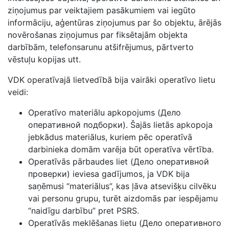
ziņojumus par veiktajiem pasākumiem vai iegūto
informāciju, aģentūras ziņojumus par šo objektu, ārējās
novērošanas ziņojumus par fiksētajām objekta
darbībām, telefonsarunu atšifrējumus, pārtverto
vēstuļu kopijas utt.
VDK operatīvajā lietvedībā bija vairāki operatīvo lietu
veidi:
Operatīvo materiālu apkopojums (Дело
оперативной подборки). Šajās lietās apkopoja
jebkādus materiālus, kuriem pēc operatīvā
darbinieka domām varēja būt operatīva vērtība.
Operatīvās pārbaudes liet (Дело оперативной
проверки) ieviesa gadījumos, ja VDK bija
saņēmusi “materiālus”, kas ļāva atsevišķu cilvēku
vai personu grupu, turēt aizdomās par iespējamu
“naidīgu darbību” pret PSRS.
Operatīvās meklēšanas lietu (Дело оперативного