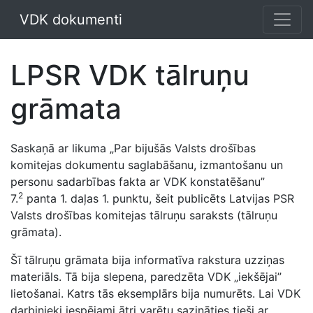
VDK dokumenti
LPSR VDK tālruņu
grāmata
Saskaņā ar likuma „Par bijušās Valsts drošības
komitejas dokumentu saglabāšanu, izmantošanu un
personu sadarbības fakta ar VDK konstatēšanu”
2
7.
panta 1. daļas 1. punktu, šeit publicēts Latvijas PSR
Valsts drošības komitejas tālruņu saraksts (tālruņu
grāmata).
Šī tālruņu grāmata bija informatīva rakstura uzziņas
materiāls. Tā bija slepena, paredzēta VDK „iekšējai”
lietošanai. Katrs tās eksemplārs bija numurēts. Lai VDK
darbinieki iespējami ātri varētu sazināties tieši ar