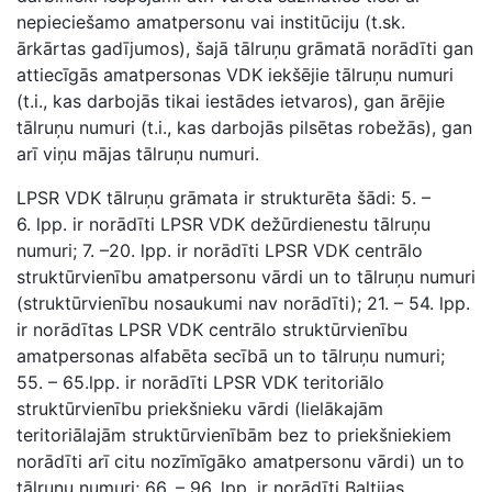
nepieciešamo amatpersonu vai institūciju (t.sk.
ārkārtas gadījumos), šajā tālruņu grāmatā norādīti gan
attiecīgās amatpersonas VDK iekšējie tālruņu numuri
(t.i., kas darbojās tikai iestādes ietvaros), gan ārējie
tālruņu numuri (t.i., kas darbojās pilsētas robežās), gan
arī viņu mājas tālruņu numuri.
LPSR VDK tālruņu grāmata ir strukturēta šādi: 5. –
6. lpp. ir norādīti LPSR VDK dežūrdienestu tālruņu
numuri; 7. –20. lpp. ir norādīti LPSR VDK centrālo
struktūrvienību amatpersonu vārdi un to tālruņu numuri
(struktūrvienību nosaukumi nav norādīti); 21. – 54. lpp.
ir norādītas LPSR VDK centrālo struktūrvienību
amatpersonas alfabēta secībā un to tālruņu numuri;
55. – 65.lpp. ir norādīti LPSR VDK teritoriālo
struktūrvienību priekšnieku vārdi (lielākajām
teritoriālajām struktūrvienībām bez to priekšniekiem
norādīti arī citu nozīmīgāko amatpersonu vārdi) un to
tālruņu numuri; 66. – 96. lpp. ir norādīti Baltijas