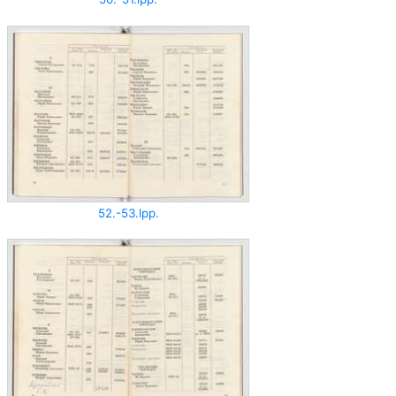
52.-53.lpp.