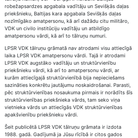
robežapsardzes apgabala vadītāju un Sevišķās daļas
priekšnieku, Baltijas kara apgabala Sevišķās daļas
nozīmīgāko amatpersonu, kā arī dažādu citu militāro,
VDK un civilo institūciju vadītāju un atbildīgo
amatpersonu vārdi, kā arī to tālruņu numuri.
LPSR VDK tālruņu grāmatā nav atrodami visu attiecīgā
laika LPSR VDK amatpersonu vārdi. Tajā ir atrodami
LPSR VDK augstāko vadītāju un struktūrvienību
priekšnieku vārdi, kā arī to amatpersonu vārdi, ar
kurām attiecīgajā struktūrvienībā bija nepieciešams
sazināties konkrētu jautājumu noskaidrošanai. Parasti,
pēc struktūrvienības nosaukuma pirmais ir norādīts šīs
struktūrvienības priekšnieka vārds, tam seko viņa
vietnieka vārds un attiecīgās VDK struktūrvienības
apakšvienību priekšnieku vārdi.
Šeit publicētā LPSR VDK tālruņu grāmata ir izdota
1988. gadā. Gadījumā ja Jūsu rīcībā ir citos gados