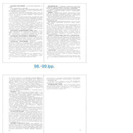
98.-99.lpp.