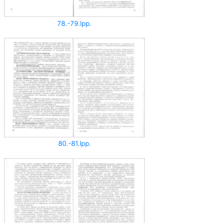
78.-79.lpp.
80.-81.lpp.