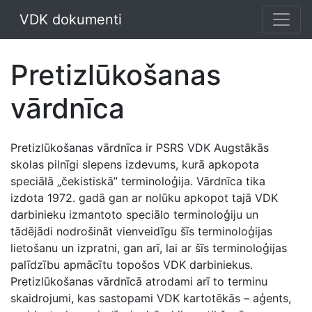
VDK dokumenti
Pretizlūkošanas
vārdnīca
Pretizlūkošanas vārdnīca ir PSRS VDK Augstākās
skolas pilnīgi slepens izdevums, kurā apkopota
speciālā „čekistiskā” terminoloģija. Vārdnīca tika
izdota 1972. gadā gan ar nolūku apkopot tajā VDK
darbinieku izmantoto speciālo terminoloģiju un
tādējādi nodrošināt vienveidīgu šīs terminoloģijas
lietošanu un izpratni, gan arī, lai ar šīs terminoloģijas
palīdzību apmācītu topošos VDK darbiniekus.
Pretizlūkošanas vārdnīcā atrodami arī to terminu
skaidrojumi, kas sastopami VDK kartotēkās – aģents,