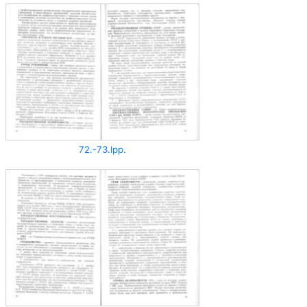
72.-73.lpp.