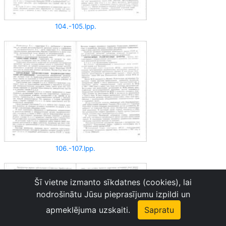
104.-105.lpp.
106.-107.lpp.
Šī vietne izmanto sīkdatnes (cookies), lai
nodrošinātu Jūsu pieprasījumu izpildi un
apmeklējuma uzskaiti.
Sapratu