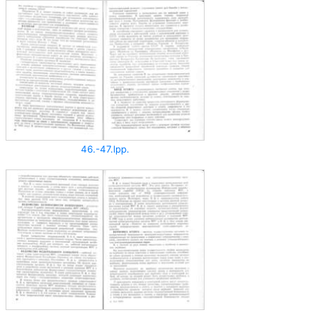
46.-47.lpp.