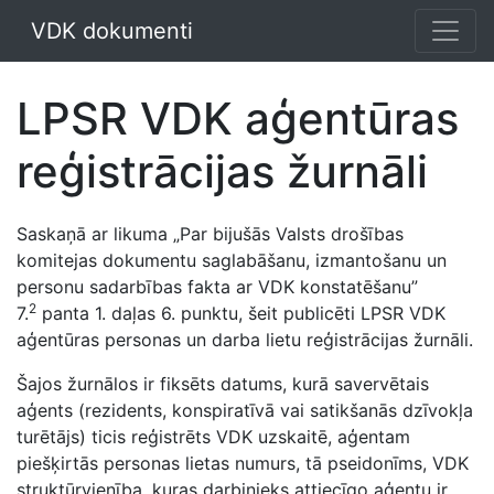
VDK dokumenti
LPSR VDK aģentūras
reģistrācijas žurnāli
Saskaņā ar likuma „Par bijušās Valsts drošības
komitejas dokumentu saglabāšanu, izmantošanu un
personu sadarbības fakta ar VDK konstatēšanu”
2
7.
panta 1. daļas 6. punktu, šeit publicēti LPSR VDK
aģentūras personas un darba lietu reģistrācijas žurnāli.
Šajos žurnālos ir fiksēts datums, kurā savervētais
aģents (rezidents, konspiratīvā vai satikšanās dzīvokļa
turētājs) ticis reģistrēts VDK uzskaitē, aģentam
piešķirtās personas lietas numurs, tā pseidonīms, VDK
struktūrvienība, kuras darbinieks attiecīgo aģentu ir