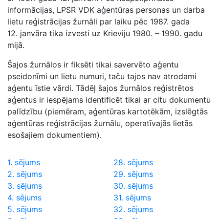
informācijas, LPSR VDK aģentūras personas un darba
lietu reģistrācijas žurnāli par laiku pēc 1987. gada
12. janvāra tika izvesti uz Krieviju 1980. – 1990. gadu
mijā.
Šajos žurnālos ir fiksēti tikai savervēto aģentu
pseidonīmi un lietu numuri, taču tajos nav atrodami
aģentu īstie vārdi. Tādēļ šajos žurnālos reģistrētos
aģentus ir iespējams identificēt tikai ar citu dokumentu
palīdzību (piemēram, aģentūras kartotēkām, izslēgtās
aģentūras reģistrācijas žurnālu, operatīvajās lietās
esošajiem dokumentiem).
1. sējums
28. sējums
2. sējums
29. sējums
3. sējums
30. sējums
4. sējums
31. sējums
5. sējums
32. sējums