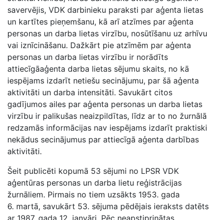
savervējis, VDK darbinieku paraksti par aģenta lietas
un kartītes pieņemšanu, kā arī atzīmes par aģenta
personas un darba lietas virzību, nosūtīšanu uz arhīvu
vai iznīcināšanu. Dažkārt pie atzīmēm par aģenta
personas un darba lietas virzību ir norādīts
attiecīgāaģenta darba lietas sējumu skaits, no kā
iespējams izdarīt netiešu secinājumu, par šā aģenta
aktivitāti un darba intensitāti. Savukārt citos
gadījumos ailes par aģenta personas un darba lietas
virzību ir palikušas neaizpildītas, līdz ar to no žurnālā
redzamās informācijas nav iespējams izdarīt praktiski
nekādus secinājumus par attiecīgā aģenta darbības
aktivitāti.
Šeit publicēti kopumā 53 sējumi no LPSR VDK
aģentūras personas un darba lietu reģistrācijas
žurnāliem. Pirmais no tiem uzsākts 1953. gada
6. martā, savukārt 53. sējuma pēdējais ieraksts datēts
ar 1987. gada 12. janvāri. Pēc neapstiprinātas