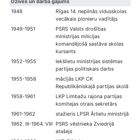
Dzīves un darba gājums
1948
Rīgas 14. nepilnās vidusskolas
vecākais pionieru vadītājs
1949-1951
PSRS Valsts drošības
ministrijas milicijas
komandējošā sastāva skolas
kursants
1952-1955
Iekšlietu ministrijas sistēmas
partijas politiskais darbs
1955-1958
mācījās LKP CK
Republikāniskajā partijas skolā
1958-1961
LKP Limbažu rajona partijas
komitejas otrais sekretārs
1961-1962
stažieris LPSR Ārlietu ministrijā
1962. III-1964. VIII
PSRS vēstnieka Zviedrijā
atašejs