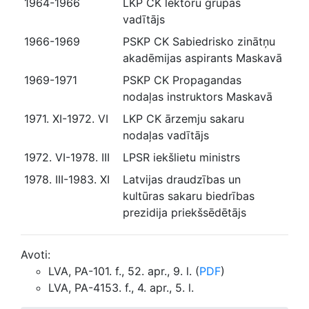
1964-1966
LKP CK lektoru grupas
vadītājs
1966-1969
PSKP CK Sabiedrisko zinātņu
akadēmijas aspirants Maskavā
1969-1971
PSKP CK Propagandas
nodaļas instruktors Maskavā
1971. XI-1972. VI
LKP CK ārzemju sakaru
nodaļas vadītājs
1972. VI-1978. III
LPSR iekšlietu ministrs
1978. III-1983. XI
Latvijas draudzības un
kultūras sakaru biedrības
prezidija priekšsēdētājs
Avoti:
LVA, PA-101. f., 52. apr., 9. l. (
PDF
)
LVA, PA-4153. f., 4. apr., 5. l.