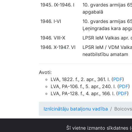
1945. IX-1946. I
10. gvardes armijas 65
apgabalā
1946. I-VI
10. gvardes armijas 65
Ļeņingradas kara apg
1946. VIII-X
LPSR IeM Valkas apr. d
1946. X-1947. VI
LPSR IeM / VDM Valkas 
neatbilstību amatam
Avoti:
LVA, 1822. f., 2. apr., 361. l. (
PDF
)
LVA, PA-106. f., 5. apr., 240. l. (
PDF
)
LVA, PA-128. f., 4. apr., 166. l. (
PDF
)
Iznīcinātāju bataljonu vadība
Boicovs 
Šī vietne izmanto sīkdatnes (
© 2019-2025 Latvijas Nacionālais arhīvs.
I