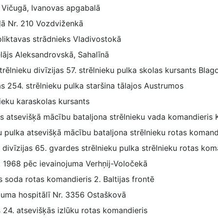
 Vičugā, Ivanovas apgabalā
aļā Nr. 210 Vozdviženkā
oliktavas strādnieks Vladivostokā
lājs Aleksandrovskā, Sahalīnā
trēlnieku divīzijas 57. strēlnieku pulka skolas kursants Bla
jas 254. strēlnieku pulka staršina tālajos Austrumos
eku karaskolas kursants
jas atsevišķā mācību bataljona strēlnieku vada komandieris K
ku pulka atsevišķā mācību bataljona strēlnieku rotas komand
 divīzijas 65. gvardes strēlnieku pulka strēlnieku rotas kom
r. 1968 pēc ievainojuma Verhņij-Voločekā
s soda rotas komandieris 2. Baltijas frontē
juma hospitālī Nr. 3356 Ostaškovā
as 24. atsevišķās izlūku rotas komandieris