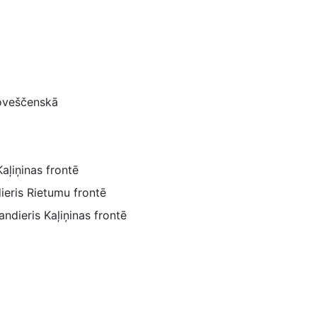
goveščenskā
aļiņinas frontē
ieris Rietumu frontē
andieris Kaļiņinas frontē