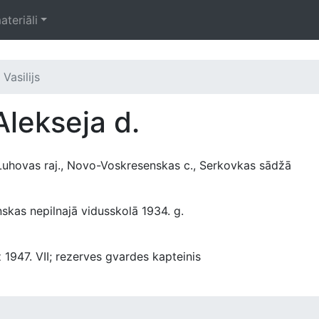
ateriāli
Vasilijs
Alekseja d.
, Luhovas raj., Novo-Voskresenskas c., Serkovkas sādžā
kas nepilnajā vidusskolā 1934. g.
z 1947. VII; rezerves gvardes kapteinis