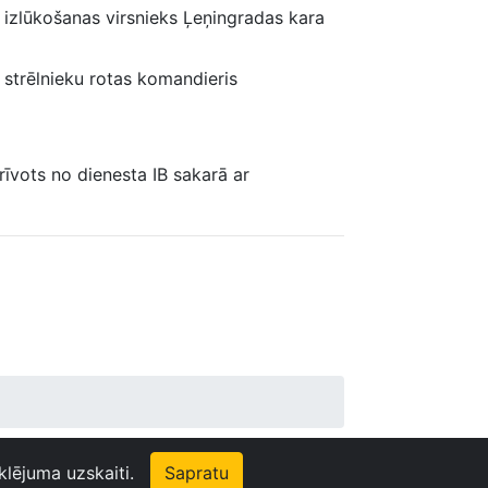
a izlūkošanas virsnieks Ļeņingradas kara
 strēlnieku rotas komandieris
rīvots no dienesta IB sakarā ar
klējuma uzskaiti.
Sapratu