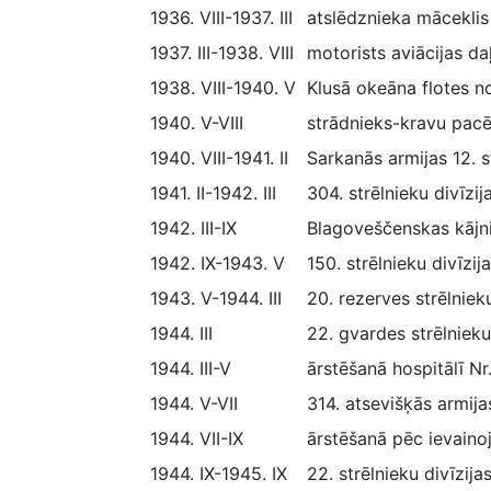
1936. VIII-1937. III
atslēdznieka māceklis
1937. III-1938. VIII
motorists aviācijas d
1938. VIII-1940. V
Klusā okeāna flotes n
1940. V-VIII
strādnieks-kravu pacē
1940. VIII-1941. II
Sarkanās armijas 12. s
1941. II-1942. III
304. strēlnieku divīzi
1942. III-IX
Blagoveščenskas kājni
1942. IX-1943. V
150. strēlnieku divīzi
1943. V-1944. III
20. rezerves strēlnie
1944. III
22. gvardes strēlnieku
1944. III-V
ārstēšanā hospitālī N
1944. V-VII
314. atsevišķās armija
1944. VII-IX
ārstēšanā pēc ievaino
1944. IX-1945. IX
22. strēlnieku divīzij