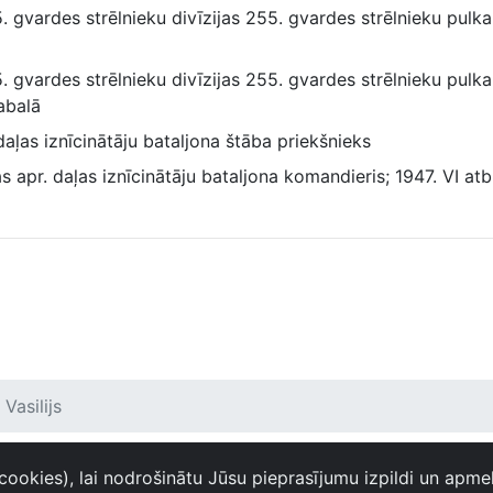
. gvardes strēlnieku divīzijas 255. gvardes strēlnieku pulk
. gvardes strēlnieku divīzijas 255. gvardes strēlnieku pulka
abalā
aļas iznīcinātāju bataljona štāba priekšnieks
apr. daļas iznīcinātāju bataljona komandieris; 1947. VI atb
Vasilijs
cookies), lai nodrošinātu Jūsu pieprasījumu izpildi un apme
zmantošanas noteikumi
Piekļūstamības paziņojums