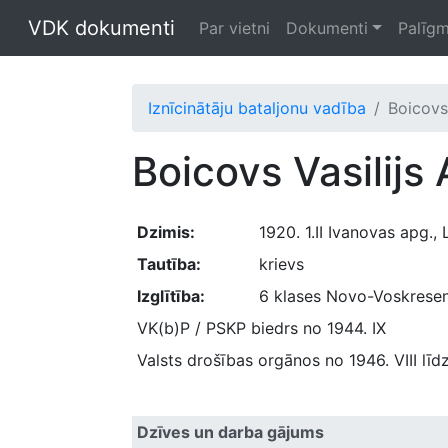
VDK dokumenti
Par vietni
Dokumenti
Palīgm
Iznīcinātāju bataljonu vadība
Boicovs 
Boicovs Vasilijs 
Dzimis:
1920. 1.II Ivanovas apg.
Tautība:
krievs
Izglītība:
6 klases Novo-Voskresens
VK(b)P / PSKP biedrs no 1944. IX
Valsts drošības orgānos no 1946. VIII līd
Dzīves un darba gājums