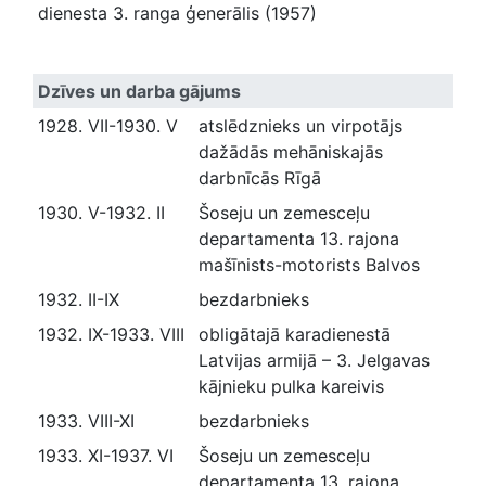
dienesta 3. ranga ģenerālis (1957)
Dzīves un darba gājums
1928. VII-1930. V
atslēdznieks un virpotājs
dažādās mehāniskajās
darbnīcās Rīgā
1930. V-1932. II
Šoseju un zemesceļu
departamenta 13. rajona
mašīnists-motorists Balvos
1932. II-IX
bezdarbnieks
1932. IX-1933. VIII
obligātajā karadienestā
Latvijas armijā – 3. Jelgavas
kājnieku pulka kareivis
1933. VIII-XI
bezdarbnieks
1933. XI-1937. VI
Šoseju un zemesceļu
departamenta 13. rajona