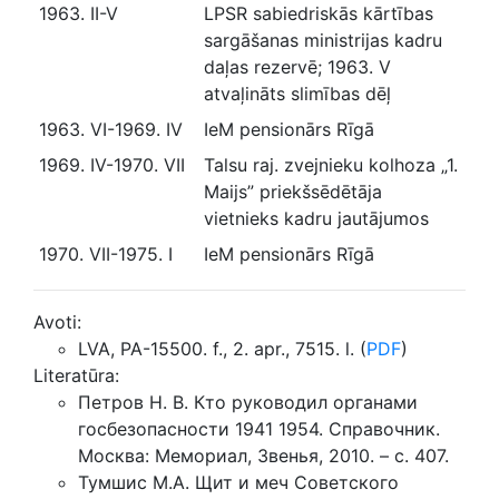
1963. II-V
LPSR sabiedriskās kārtības
sargāšanas ministrijas kadru
daļas rezervē; 1963. V
atvaļināts slimības dēļ
1963. VI-1969. IV
IeM pensionārs Rīgā
1969. IV-1970. VII
Talsu raj. zvejnieku kolhoza „1.
Maijs” priekšsēdētāja
vietnieks kadru jautājumos
1970. VII-1975. I
IeM pensionārs Rīgā
Avoti:
LVA, PA-15500. f., 2. apr., 7515. l. (
PDF
)
Literatūra:
Петров Н. В. Кто руководил органами
госбезопасности 1941 1954. Справочник.
Москва: Мемориал, Звенья, 2010. – с. 407.
Тумшис М.А. Щит и меч Советского