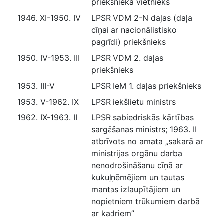
priekšnieka vietnieks
1946. XI-1950. IV
LPSR VDM 2-N daļas (daļa
cīņai ar nacionālistisko
pagrīdi) priekšnieks
1950. IV-1953. III
LPSR VDM 2. daļas
priekšnieks
1953. III-V
LPSR IeM 1. daļas priekšnieks
1953. V-1962. IX
LPSR iekšlietu ministrs
1962. IX-1963. II
LPSR sabiedriskās kārtības
sargāšanas ministrs; 1963. II
atbrīvots no amata „sakarā ar
ministrijas orgānu darba
nenodrošināšanu cīņā ar
kukuļņēmējiem un tautas
mantas izlaupītājiem un
nopietniem trūkumiem darbā
ar kadriem”