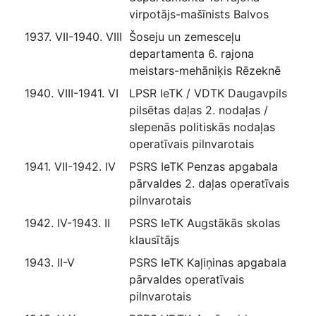
virpotājs-mašīnists Balvos
1937. VII-1940. VIII
Šoseju un zemesceļu
departamenta 6. rajona
meistars-mehāniķis Rēzeknē
1940. VIII-1941. VI
LPSR IeTK / VDTK Daugavpils
pilsētas daļas 2. nodaļas /
slepenās politiskās nodaļas
operatīvais pilnvarotais
1941. VII-1942. IV
PSRS IeTK Penzas apgabala
pārvaldes 2. daļas operatīvais
pilnvarotais
1942. IV-1943. II
PSRS IeTK Augstākās skolas
klausītājs
1943. II-V
PSRS IeTK Kaļiņinas apgabala
pārvaldes operatīvais
pilnvarotais