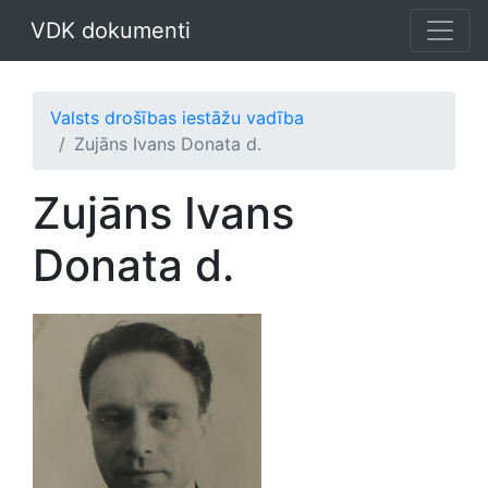
VDK dokumenti
Valsts drošības iestāžu vadība
Zujāns Ivans Donata d.
Zujāns Ivans
Donata d.