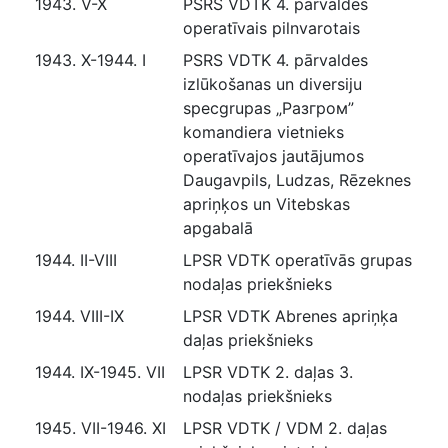
1943. V-X
PSRS VDTK 4. pārvaldes
operatīvais pilnvarotais
1943. X-1944. I
PSRS VDTK 4. pārvaldes
izlūkošanas un diversiju
specgrupas „Разгром”
komandiera vietnieks
operatīvajos jautājumos
Daugavpils, Ludzas, Rēzeknes
apriņķos un Vitebskas
apgabalā
1944. II-VIII
LPSR VDTK operatīvās grupas
nodaļas priekšnieks
1944. VIII-IX
LPSR VDTK Abrenes apriņķa
daļas priekšnieks
1944. IX-1945. VII
LPSR VDTK 2. daļas 3.
nodaļas priekšnieks
1945. VII-1946. XI
LPSR VDTK / VDM 2. daļas