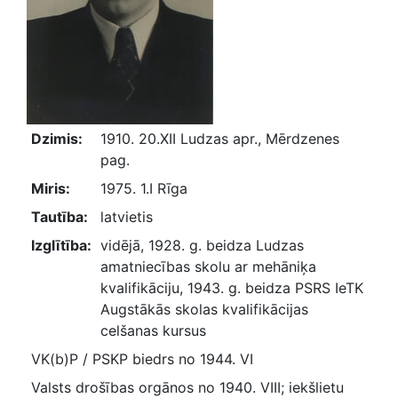
Dzimis:
1910. 20.XII Ludzas apr., Mērdzenes
pag.
Miris:
1975. 1.I Rīga
Tautība:
latvietis
Izglītība:
vidējā, 1928. g. beidza Ludzas
amatniecības skolu ar mehāniķa
kvalifikāciju, 1943. g. beidza PSRS IeTK
Augstākās skolas kvalifikācijas
celšanas kursus
VK(b)P / PSKP biedrs no 1944. VI
Valsts drošības orgānos no 1940. VIII; iekšlietu