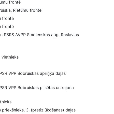
etumu frontē
ruiskā, Rietumu frontē
u frontē
 frontē
s un PSRS AVPP Smoļenskas apg. Roslavļas
 vietnieks
s PSR VPP Bobruiskas apriņķa daļas
s PSR VPP Bobruiskas pilsētas un rajona
tnieks
priekšnieks, 3. (pretizlūkošanas) daļas