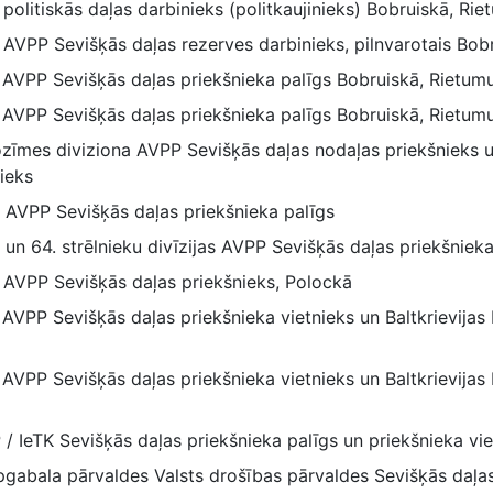
s politiskās daļas darbinieks (politkaujinieks) Bobruiskā, Ri
as AVPP Sevišķās daļas rezerves darbinieks, pilnvarotais Bob
as AVPP Sevišķās daļas priekšnieka palīgs Bobruiskā, Rietum
a AVPP Sevišķās daļas priekšnieka palīgs Bobruiskā, Rietumu
 nozīmes diviziona AVPP Sevišķās daļas nodaļas priekšniek
ieks
a AVPP Sevišķās daļas priekšnieka palīgs
a un 64. strēlnieku divīzijas AVPP Sevišķās daļas priekšnieka
as AVPP Sevišķās daļas priekšnieks, Polockā
 AVPP Sevišķās daļas priekšnieka vietnieks un Baltkrievija
 AVPP Sevišķās daļas priekšnieka vietnieks un Baltkrievija
 / IeTK Sevišķās daļas priekšnieka palīgs un priekšnieka vie
abala pārvaldes Valsts drošības pārvaldes Sevišķās daļas 