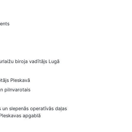
ents
urlaižu biroja vadītājs Lugā
tājs Pleskavā
n pilnvarotais
 un slepenās operatīvās daļas
 Pleskavas apgablā