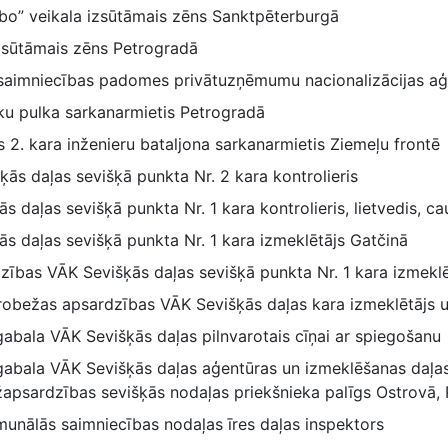
Abo” veikala izsūtāmais zēns Sanktpēterburgā
zsūtāmais zēns Petrogradā
 saimniecības padomes privātuzņēmumu nacionalizācijas aģ
eku pulka sarkanarmietis Petrogradā
jas 2. kara inženieru bataljona sarkanarmietis Ziemeļu frontē
ķās daļas sevišķā punkta Nr. 2 kara kontrolieris
s daļas sevišķā punkta Nr. 1 kara kontrolieris, lietvedis, ca
ās daļas sevišķā punkta Nr. 1 kara izmeklētājs Gatčinā
ības VĀK Sevišķās daļas sevišķā punkta Nr. 1 kara izmeklē
 robežas apsardzības VĀK Sevišķās daļas kara izmeklētājs u
abala VĀK Sevišķās daļas pilnvarotais cīņai ar spiegošanu
abala VĀK Sevišķās daļas aģentūras un izmeklēšanas daļas
ežapsardzības sevišķās nodaļas priekšnieka palīgs Ostrovā,
unālās saimniecības nodaļas īres daļas inspektors