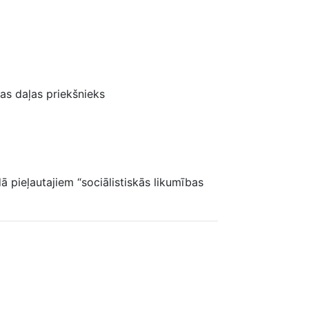
as daļas priekšnieks
dā pieļautajiem “sociālistiskās likumības