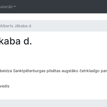
ateriāli
Alberts Jēkaba d.
̄kaba d.
. beidza Sanktpēterburgas pilsētas augstāko četrklasīgo pa
kvedis