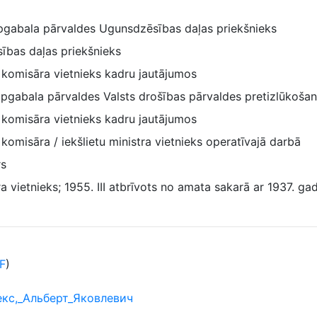
gabala pārvaldes Ugunsdzēsības daļas priekšnieks
ības daļas priekšnieks
s komisāra vietnieks kadru jautājumos
apgabala pārvaldes Valsts drošības pārvaldes pretizlūkošan
s komisāra vietnieks kadru jautājumos
 komisāra / iekšlietu ministra vietnieks operatīvajā darbā
rs
ra vietnieks; 1955. III atbrīvots no amata sakarā ar 1937. ga
F
)
иекс,_Альберт_Яковлевич