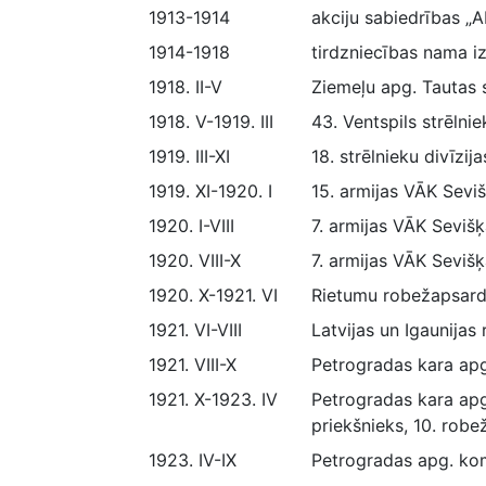
1913-1914
akciju sabiedrības „
1914-1918
tirdzniecības nama i
1918. II-V
Ziemeļu apg. Tautas
1918. V-1919. III
43. Ventspils strēlni
1919. III-XI
18. strēlnieku divīzi
1919. XI-1920. I
15. armijas VĀK Seviš
1920. I-VIII
7. armijas VĀK Sevišķā
1920. VIII-X
7. armijas VĀK Sevišķ
1920. X-1921. VI
Rietumu robežapsardz
1921. VI-VIII
Latvijas un Igaunijas
1921. VIII-X
Petrogradas kara apg
1921. X-1923. IV
Petrogradas kara apg
priekšnieks, 10. rob
1923. IV-IX
Petrogradas apg. kom