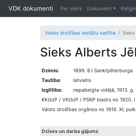
VDK dokumenti
Par vietni
Dokumenti
Palīgm
Valsts drošības iestāžu vadība
Sieks 
Sieks Alberts Je
Dzimis:
1899. 8.I Sanktpēterburga
Tautība:
latvietis
Izglītība:
nepabeigta vidējā, 1913. g
KK(b)P / VK(b)P / PSKP biedrs no 1920. I
Valsts drošības orgānos no 1919. XI; pul
Dzīves un darba gājums