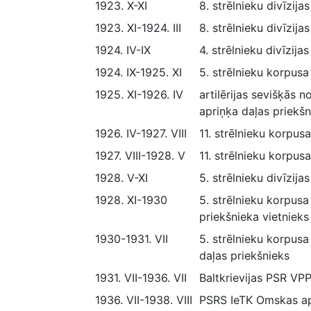
1923. X-XI
8. strēlnieku divīzija
1923. XI-1924. III
8. strēlnieku divīzij
1924. IV-IX
4. strēlnieku divīzij
1924. IX-1925. XI
5. strēlnieku korpus
1925. XI-1926. IV
artilērijas sevišķās
apriņķa daļas priekšn
1926. IV-1927. VIII
11. strēlnieku korpus
1927. VIII-1928. V
11. strēlnieku korpus
1928. V-XI
5. strēlnieku divīzij
1928. XI-1930
5. strēlnieku korpusa
priekšnieka vietnieks
1930-1931. VII
5. strēlnieku korpusa
daļas priekšnieks
1931. VII-1936. VII
Baltkrievijas PSR VPP
1936. VII-1938. VIII
PSRS IeTK Omskas apg