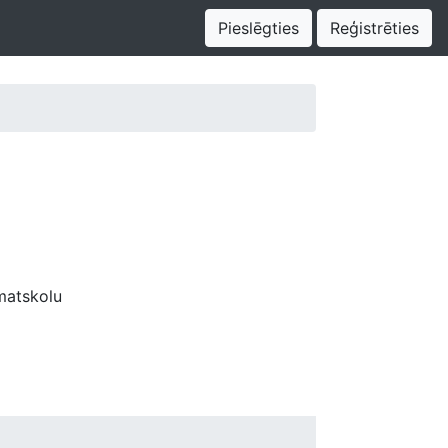
Pieslēgties
Reģistrēties
matskolu