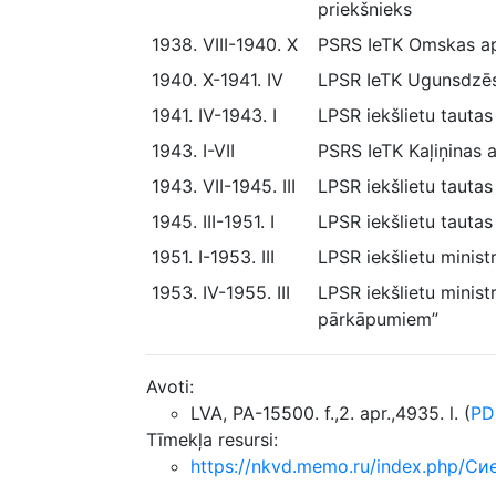
priekšnieks
1938. VIII-1940. X
PSRS IeTK Omskas ap
1940. X-1941. IV
LPSR IeTK Ugunsdzēs
1941. IV-1943. I
LPSR iekšlietu tauta
1943. I-VII
PSRS IeTK Kaļiņinas 
1943. VII-1945. III
LPSR iekšlietu tauta
1945. III-1951. I
LPSR iekšlietu tautas
1951. I-1953. III
LPSR iekšlietu minist
1953. IV-1955. III
LPSR iekšlietu minist
pārkāpumiem”
Avoti:
LVA, PA-15500. f.,2. apr.,4935. l. (
PD
Tīmekļa resursi:
https://nkvd.memo.ru/index.php/С