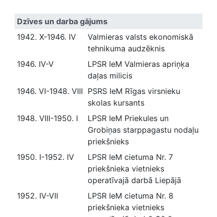
Dzīves un darba gājums
1942. X-1946. IV
Valmieras valsts ekonomiskā
tehnikuma audzēknis
1946. IV-V
LPSR IeM Valmieras apriņķa
daļas milicis
1946. VI-1948. VIII
PSRS IeM Rīgas virsnieku
skolas kursants
1948. VIII-1950. I
LPSR IeM Priekules un
Grobiņas starppagastu nodaļu
priekšnieks
1950. I-1952. IV
LPSR IeM cietuma Nr. 7
priekšnieka vietnieks
operatīvajā darbā Liepājā
1952. IV-VII
LPSR IeM cietuma Nr. 8
priekšnieka vietnieks