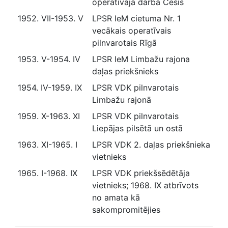
operatīvajā darbā Cēsīs
1952. VII-1953. V
LPSR IeM cietuma Nr. 1
vecākais operatīvais
pilnvarotais Rīgā
1953. V-1954. IV
LPSR IeM Limbažu rajona
daļas priekšnieks
1954. IV-1959. IX
LPSR VDK pilnvarotais
Limbažu rajonā
1959. X-1963. XI
LPSR VDK pilnvarotais
Liepājas pilsētā un ostā
1963. XI-1965. I
LPSR VDK 2. daļas priekšnieka
vietnieks
1965. I-1968. IX
LPSR VDK priekšsēdētāja
vietnieks; 1968. IX atbrīvots
no amata kā
sakompromitējies