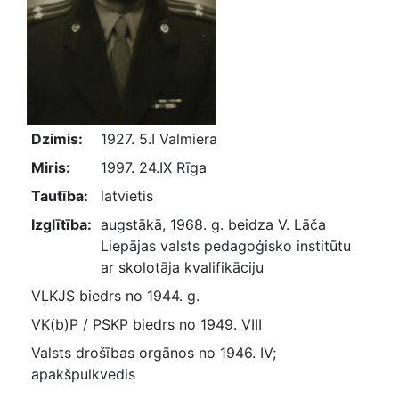
Dzimis:
1927. 5.I Valmiera
Miris:
1997. 24.IX Rīga
Tautība:
latvietis
Izglītība:
augstākā, 1968. g. beidza V. Lāča
Liepājas valsts pedagoģisko institūtu
ar skolotāja kvalifikāciju
VĻKJS biedrs no 1944. g.
VK(b)P / PSKP biedrs no 1949. VIII
Valsts drošības orgānos no 1946. IV;
apakšpulkvedis