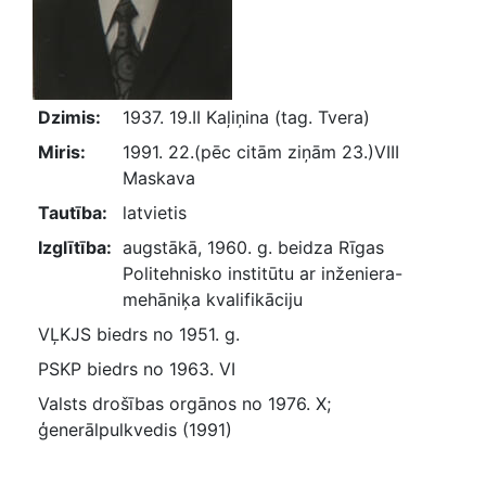
Dzimis:
1937. 19.II Kaļiņina (tag. Tvera)
Miris:
1991. 22.(pēc citām ziņām 23.)VIII
Maskava
Tautība:
latvietis
Izglītība:
augstākā, 1960. g. beidza Rīgas
Politehnisko institūtu ar inženiera-
mehāniķa kvalifikāciju
VĻKJS biedrs no 1951. g.
PSKP biedrs no 1963. VI
Valsts drošības orgānos no 1976. X;
ģenerālpulkvedis (1991)