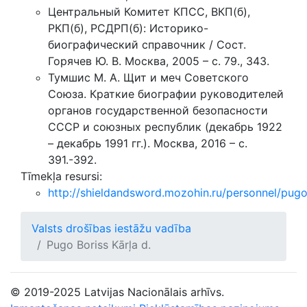
Центральный Комитет КПСС, ВКП(б),
РКП(б), РСДРП(б): Историко-
биографический справочник / Сост.
Горячев Ю. В. Москва, 2005 – с. 79., 343.
Тумшис М. А. Щит и меч Советского
Союза. Краткие биографии руководителей
органов государственной безопасности
СССР и союзных республик (декабрь 1922
– декабрь 1991 гг.). Москва, 2016 – с.
391.-392.
Tīmekļa resursi:
http://shieldandsword.mozohin.ru/personnel/pug
Valsts drošības iestāžu vadība
Pugo Boriss Kārļa d.
© 2019-2025 Latvijas Nacionālais arhīvs.