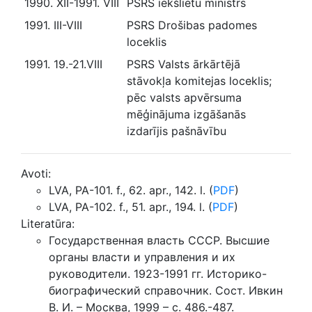
1990. XII-1991. VIII
PSRS iekšlietu ministrs
1991. III-VIII
PSRS Drošibas padomes
loceklis
1991. 19.-21.VIII
PSRS Valsts ārkārtējā
stāvokļa komitejas loceklis;
pēc valsts apvērsuma
mēģinājuma izgāšanās
izdarījis pašnāvību
Avoti:
LVA, PA-101. f., 62. apr., 142. l. (
PDF
)
LVA, PA-102. f., 51. apr., 194. l. (
PDF
)
Literatūra:
Государственная власть СССР. Высшие
органы власти и управления и их
руководители. 1923-1991 гг. Историко-
биографический справочник. Сост. Ивкин
В. И. – Москва, 1999 – с. 486.-487.