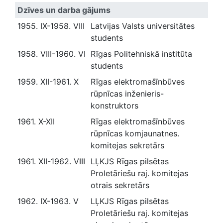
Dzīves un darba gājums
1955. IX-1958. VIII
Latvijas Valsts universitātes
students
1958. VIII-1960. VI
Rīgas Politehniskā institūta
students
1959. XII-1961. X
Rīgas elektromašīnbūves
rūpnīcas inženieris-
konstruktors
1961. X-XII
Rīgas elektromašīnbūves
rūpnīcas komjaunatnes.
komitejas sekretārs
1961. XII-1962. VIII
LĻKJS Rīgas pilsētas
Proletāriešu raj. komitejas
otrais sekretārs
1962. IX-1963. V
LĻKJS Rīgas pilsētas
Proletāriešu raj. komitejas