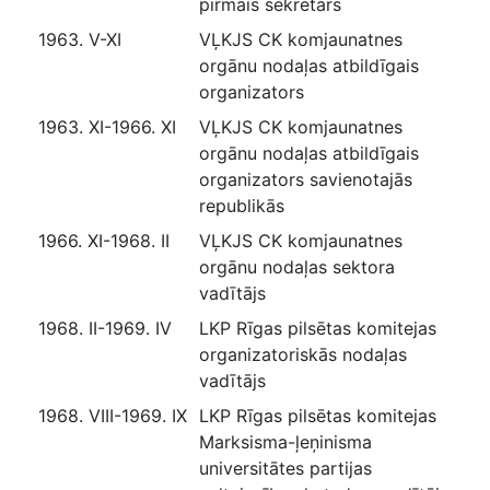
pirmais sekretārs
1963. V-XI
VĻKJS CK komjaunatnes
orgānu nodaļas atbildīgais
organizators
1963. XI-1966. XI
VĻKJS CK komjaunatnes
orgānu nodaļas atbildīgais
organizators savienotajās
republikās
1966. XI-1968. II
VĻKJS CK komjaunatnes
orgānu nodaļas sektora
vadītājs
1968. II-1969. IV
LKP Rīgas pilsētas komitejas
organizatoriskās nodaļas
vadītājs
1968. VIII-1969. IX
LKP Rīgas pilsētas komitejas
Marksisma-ļeņinisma
universitātes partijas