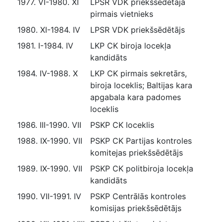
1977. VI-1980. XI
LPSR VDK priekšsēdētāja
pirmais vietnieks
1980. XI-1984. IV
LPSR VDK priekšsēdētājs
1981. I-1984. IV
LKP CK biroja locekļa
kandidāts
1984. IV-1988. X
LKP CK pirmais sekretārs,
biroja loceklis; Baltijas kara
apgabala kara padomes
loceklis
1986. III-1990. VII
PSKP CK loceklis
1988. IX-1990. VII
PSKP CK Partijas kontroles
komitejas priekšsēdētājs
1989. IX-1990. VII
PSKP CK politbiroja locekļa
kandidāts
1990. VII-1991. IV
PSKP Centrālās kontroles
komisijas priekšsēdētājs