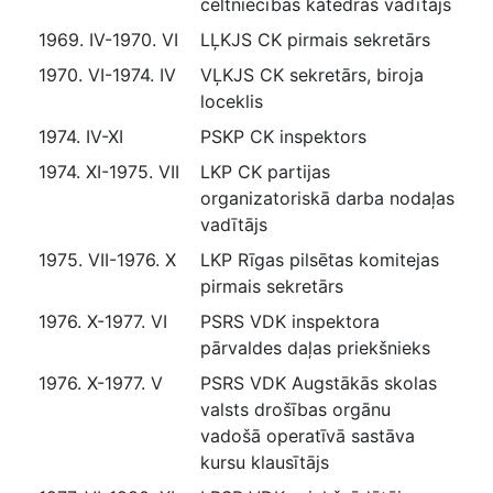
celtniecības katedras vadītājs
1969. IV-1970. VI
LĻKJS CK pirmais sekretārs
1970. VI-1974. IV
VĻKJS CK sekretārs, biroja
loceklis
1974. IV-XI
PSKP CK inspektors
1974. XI-1975. VII
LKP CK partijas
organizatoriskā darba nodaļas
vadītājs
1975. VII-1976. X
LKP Rīgas pilsētas komitejas
pirmais sekretārs
1976. X-1977. VI
PSRS VDK inspektora
pārvaldes daļas priekšnieks
1976. X-1977. V
PSRS VDK Augstākās skolas
valsts drošības orgānu
vadošā operatīvā sastāva
kursu klausītājs