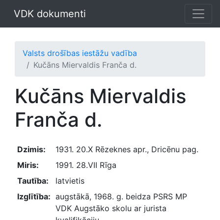
VDK dokumenti
Valsts drošības iestāžu vadība
Kučāns Miervaldis Franča d.
Kučāns Miervaldis
Franča d.
Dzimis:
1931. 20.X Rēzeknes apr., Dricēnu pag.
Miris:
1991. 28.VII Rīga
Tautība:
latvietis
Izglītība:
augstākā, 1968. g. beidza PSRS MP
VDK Augstāko skolu ar jurista