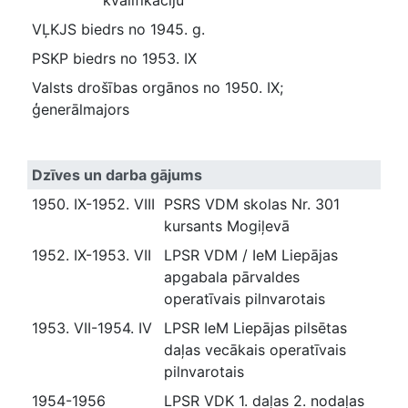
kvalifikāciju
VĻKJS biedrs no 1945. g.
PSKP biedrs no 1953. IX
Valsts drošības orgānos no 1950. IX;
ģenerālmajors
Dzīves un darba gājums
1950. IX-1952. VIII
PSRS VDM skolas Nr. 301
kursants Mogiļevā
1952. IX-1953. VII
LPSR VDM / IeM Liepājas
apgabala pārvaldes
operatīvais pilnvarotais
1953. VII-1954. IV
LPSR IeM Liepājas pilsētas
daļas vecākais operatīvais
pilnvarotais
1954-1956
LPSR VDK 1. daļas 2. nodaļas