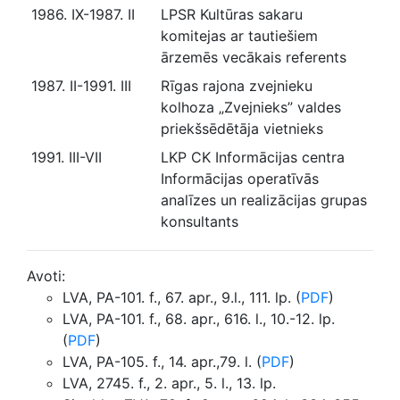
1986. IX-1987. II
LPSR Kultūras sakaru
komitejas ar tautiešiem
ārzemēs vecākais referents
1987. II-1991. III
Rīgas rajona zvejnieku
kolhoza „Zvejnieks” valdes
priekšsēdētāja vietnieks
1991. III-VII
LKP CK Informācijas centra
Informācijas operatīvās
analīzes un realizācijas grupas
konsultants
Avoti:
LVA, PA-101. f., 67. apr., 9.l., 111. lp. (
PDF
)
LVA, PA-101. f., 68. apr., 616. l., 10.-12. lp.
(
PDF
)
LVA, PA-105. f., 14. apr.,79. l. (
PDF
)
LVA, 2745. f., 2. apr., 5. l., 13. lp.