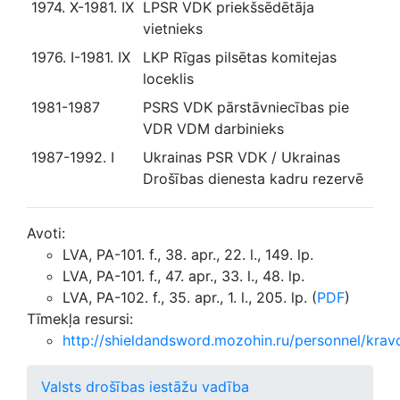
1974. X-1981. IX
LPSR VDK priekšsēdētāja
vietnieks
1976. I-1981. IX
LKP Rīgas pilsētas komitejas
loceklis
1981-1987
PSRS VDK pārstāvniecības pie
VDR VDM darbinieks
1987-1992. I
Ukrainas PSR VDK / Ukrainas
Drošības dienesta kadru rezervē
Avoti:
LVA, PA-101. f., 38. apr., 22. l., 149. lp.
LVA, PA-101. f., 47. apr., 33. l., 48. lp.
LVA, PA-102. f., 35. apr., 1. l., 205. lp. (
PDF
)
Tīmekļa resursi:
http://shieldandsword.mozohin.ru/personnel/kra
Valsts drošības iestāžu vadība