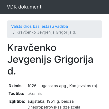
VDK dokumenti
Valsts drošības iestāžu vadība
Kravčenko Jevgenijs Grigorija d.
Kravčenko
Jevgenijs Grigorija
d.
Dzimis:
1926. Luganskas apg., Kadijevskas raj.
Tautība:
ukrainis
Izglītība:
augstākā, 1951. g. beidza
Dņepropetrovskas dzelzceļa