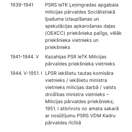
1939-1941
PSRS IeTK Ļeņingradas apgabala
milicijas pārvaldes Sociālistiskā
īpašuma izlaupīšanas un
spekulācijas apkarošanas daļas
(ОБХСС) priekšnieka palīgs, vēlāk
priekšnieka vietnieks un
priekšnieks
1941-1944. V
Kazahijas PSR IeTK Milicijas
pārvaldes priekšnieka vietnieks
1944. V-1951. I
LPSR iekšlietu tautas komisāra
vietnieks / iekšlietu ministra
vietnieks milicijas darbā / valsts
drošības ministra vietnieks –
Milicijas pārvaldes priekšnieks;
1951. I atbrīvots no amata sakarā
ar nosūtījumu PSRS VDM Kadru
pārvaldes rīcībā