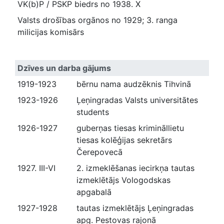
VK(b)P / PSKP biedrs no 1938. X
Valsts drošības orgānos no 1929; 3. ranga
milicijas komisārs
Dzīves un darba gājums
1919-1923
bērnu nama audzēknis Tihvinā
1923-1926
Ļeņingradas Valsts universitātes
students
1926-1927
guberņas tiesas krimināllietu
tiesas kolēģijas sekretārs
Čerepovecā
1927. III-VI
2. izmeklēšanas iecirkņa tautas
izmeklētājs Vologodskas
apgabalā
1927-1928
tautas izmeklētājs Ļeņingradas
apg. Pestovas rajonā