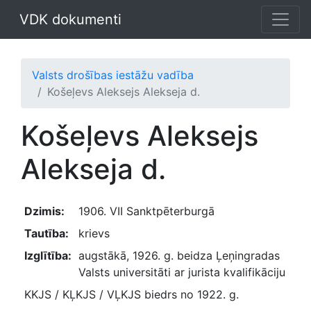
VDK dokumenti
Valsts drošības iestāžu vadība
Košeļevs Aleksejs Alekseja d.
Košeļevs Aleksejs
Alekseja d.
Dzimis:
1906. VII Sanktpēterburgā
Tautība:
krievs
Izglītība:
augstākā, 1926. g. beidza Ļeņingradas
Valsts universitāti ar jurista kvalifikāciju
KKJS / KĻKJS / VĻKJS biedrs no 1922. g.