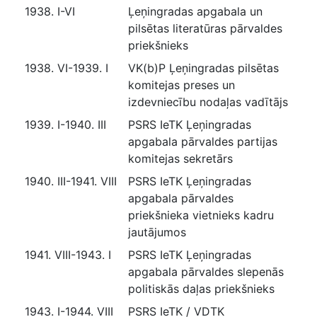
1938. I-VI
Ļeņingradas apgabala un
pilsētas literatūras pārvaldes
priekšnieks
1938. VI-1939. I
VK(b)P Ļeņingradas pilsētas
komitejas preses un
izdevniecību nodaļas vadītājs
1939. I-1940. III
PSRS IeTK Ļeņingradas
apgabala pārvaldes partijas
komitejas sekretārs
1940. III-1941. VIII
PSRS IeTK Ļeņingradas
apgabala pārvaldes
priekšnieka vietnieks kadru
jautājumos
1941. VIII-1943. I
PSRS IeTK Ļeņingradas
apgabala pārvaldes slepenās
politiskās daļas priekšnieks
1943. I-1944. VIII
PSRS IeTK / VDTK