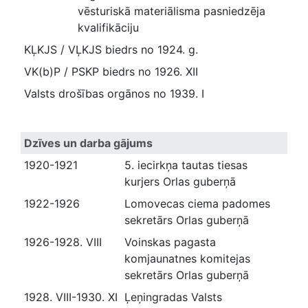
vēsturiskā materiālisma pasniedzēja
kvalifikāciju
KĻKJS / VĻKJS biedrs no 1924. g.
VK(b)P / PSKP biedrs no 1926. XII
Valsts drošības orgānos no 1939. I
Dzīves un darba gājums
1920-1921
5. iecirkņa tautas tiesas
kurjers Orlas guberņā
1922-1926
Lomovecas ciema padomes
sekretārs Orlas guberņā
1926-1928. VIII
Voinskas pagasta
komjaunatnes komitejas
sekretārs Orlas guberņā
1928. VIII-1930. XI
Ļeņingradas Valsts