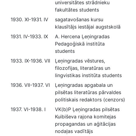
universitātes strādnieku
fakultātes students
1930. XI-1931. IV
sagatavošanas kursu
klausītājs iestājai augstskolā
1931. IV-1933. IX
A. Hercena Ļeņingradas
Pedagoģiskā institūta
students
1933. IX-1936. VII
Ļeņingradas vēstures,
filozofijas, literatūras un
lingvistikas institūta students
1936. VII-1937. VI
Ļeņingradas apgabala un
pilsētas literatūras pārvaldes
politiskais redaktors (cenzors)
1937. VI-1938. I
VK(b)P Ļeņingradas pilsētas
Kuibiševa rajona komitejas
propagandas un aģitācijas
nodaļas vadītājs