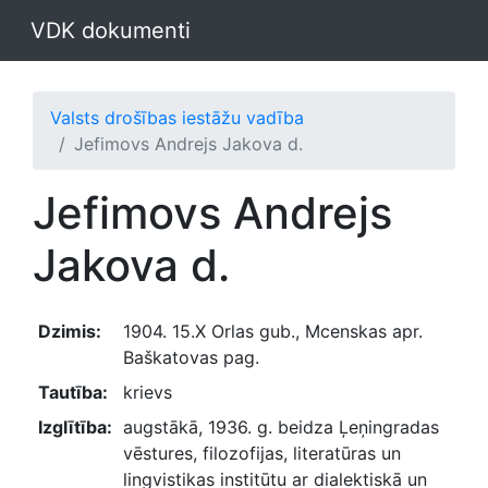
VDK dokumenti
Valsts drošības iestāžu vadība
Jefimovs Andrejs Jakova d.
Jefimovs Andrejs
Jakova d.
Dzimis:
1904. 15.X Orlas gub., Mcenskas apr.
Baškatovas pag.
Tautība:
krievs
Izglītība:
augstākā, 1936. g. beidza Ļeņingradas
vēstures, filozofijas, literatūras un
lingvistikas institūtu ar dialektiskā un