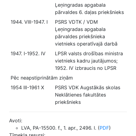
Ļeņingradas apgabala
pārvaldes 6. daļas priekšnieks
1944. VIII-1947. I
PSRS VDTK / VDM
Ļeņingradas apgabala
pārvaldes priekšnieka
vietnieks operatīvajā darbā
1947. I-1952. IV
LPSR valsts drošības ministra
vietnieks kadru jautājumos;
1952. IV izbraucis no LPSR
Pēc neapstiprinātām ziņām
1954 III-1961 X
PSRS VDK Augstākās skolas
Neklātienes fakultātes
priekšnieks
Avoti:
LVA, PA-15500. f., 1. apr., 2496. l. (
PDF
)
Tīmekļa resursi: