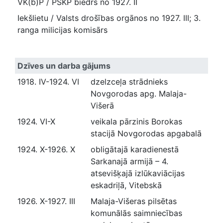
VK(b)P / PSKP biedrs no 1927. II
Iekšlietu / Valsts drošības orgānos no 1927. III; 3.
ranga milicijas komisārs
Dzīves un darba gājums
1918. IV-1924. VI
dzelzceļa strādnieks
Novgorodas apg. Malaja-
Višerā
1924. VI-X
veikala pārzinis Borokas
stacijā Novgorodas apgabalā
1924. X-1926. X
obligātajā karadienestā
Sarkanajā armijā – 4.
atsevišķajā izlūkaviācijas
eskadriļā, Vitebskā
1926. X-1927. III
Malaja-Višeras pilsētas
komunālās saimniecības