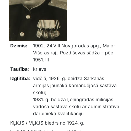
Dzimis:
1902. 24.VIII Novgorodas apg., Malo-
Višeras raj., Pozdiševas sādža – pēc
1951. III
Tautība:
krievs
Izglītība:
vidējā, 1926. g. beidza Sarkanās
armijas jaunākā komandējošā sastāva
skolu;
1931. g. beidza Ļeņingradas milicijas
vadošā sastāva skolu ar administratīvā
darbinieka kvalifikāciju
KĻKJS / VĻKJS biedrs no 1924. g.