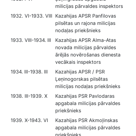
milicijas pārvaldes inspektors
1932. VI-1933. VIII
Kazahijas APSR Panfilovas
pilsētas un rajona milicijas
nodaļas priekšnieks
1933. VIII-1934. III
Kazahijas APSR Alma-Atas
novada milicijas pārvaldes
ārējās novērošanas dienesta
vecākais inspektors
1934. III-1938. III
Kazahijas APSR / PSR
Ļeņinogorskas pilsētas
milicijas nodaļas priekšnieks
1938. III-1939. X
Kazahijas PSR Pavlodaras
apgabala milicijas pārvaldes
priekšnieks
1939. X-1943. VI
Kazahijas PSR Akmoļinskas
apgabala milicijas pārvaldes
priekšnieks