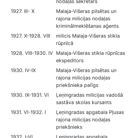
nodaļas sekretārs
1927. III- X
Malaja-Višeras pilsētas un
rajona milicijas nodaļas
kriminālmeklēšanas aģents
1927. X-1928. VIII
milicis Malaja-Višeras stikla
rūpnīcā
1928. VIII-1930. IV
Malaja-Višeras stikla rūpnīcas
ekspeditors
1930. IV-IX
Malaja-Višeras pilsētas un
rajona milicijas nodaļas
priekšnieka palīgs
1930. IX-1931. VI
Ļeņingradas milicijas vadošā
sastāva skolas kursants
1931. VI-1932. I
Ļeņingradas apgabala Pļusas
rajona milicijas nodaļas
priekšnieks
1932. I-VI
Ļeņingradas apgabala