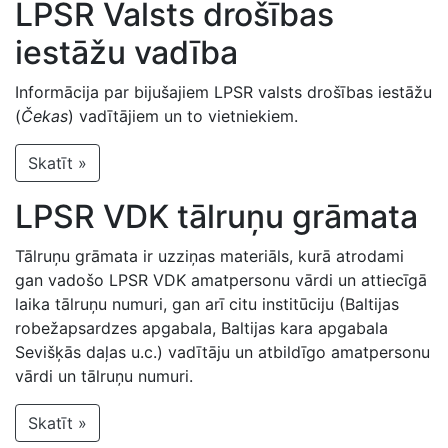
LPSR Valsts drošības
iestāžu vadība
Informācija par bijušajiem LPSR valsts drošības iestāžu
(
Čekas
) vadītājiem un to vietniekiem.
Skatīt »
LPSR VDK tālruņu grāmata
Tālruņu grāmata ir uzziņas materiāls, kurā atrodami
gan vadošo LPSR VDK amatpersonu vārdi un attiecīgā
laika tālruņu numuri, gan arī citu institūciju (Baltijas
robežapsardzes apgabala, Baltijas kara apgabala
Sevišķās daļas u.c.) vadītāju un atbildīgo amatpersonu
vārdi un tālruņu numuri.
Skatīt »