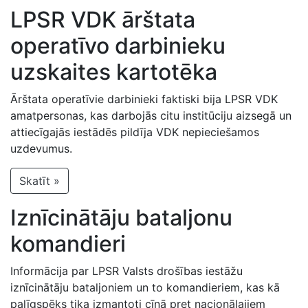
LPSR VDK ārštata
operatīvo darbinieku
uzskaites kartotēka
Ārštata operatīvie darbinieki faktiski bija LPSR VDK
amatpersonas, kas darbojās citu institūciju aizsegā un
attiecīgajās iestādēs pildīja VDK nepieciešamos
uzdevumus.
Skatīt »
Iznīcinātāju bataljonu
komandieri
Informācija par LPSR Valsts drošības iestāžu
iznīcinātāju bataljoniem un to komandieriem, kas kā
palīgspēks tika izmantoti cīņā pret nacionālajiem